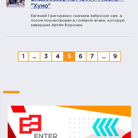
"Хумо"
Евгений Григоренко сначала забросил сам, а
потом поучаствовал в голевой атаке, которую
завершил Артём Воронин.
1
...
3
4
5
6
7
...
9