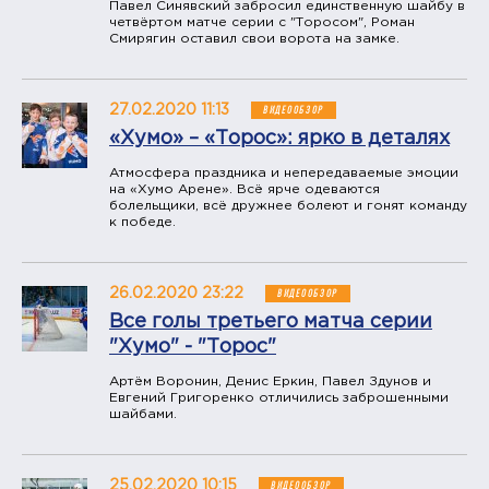
Павел Синявский забросил единственную шайбу в
четвёртом матче серии с "Торосом", Роман
Смирягин оставил свои ворота на замке.
27.02.2020 11:13
ВИДЕООБЗОР
«Хумо» – «Торос»: ярко в деталях
Атмосфера праздника и непередаваемые эмоции
на «Хумо Арене». Всё ярче одеваются
болельщики, всё дружнее болеют и гонят команду
к победе.
26.02.2020 23:22
ВИДЕООБЗОР
Все голы третьего матча серии
"Хумо" - "Торос"
Артём Воронин, Денис Еркин, Павел Здунов и
Евгений Григоренко отличились заброшенными
шайбами.
25.02.2020 10:15
ВИДЕООБЗОР