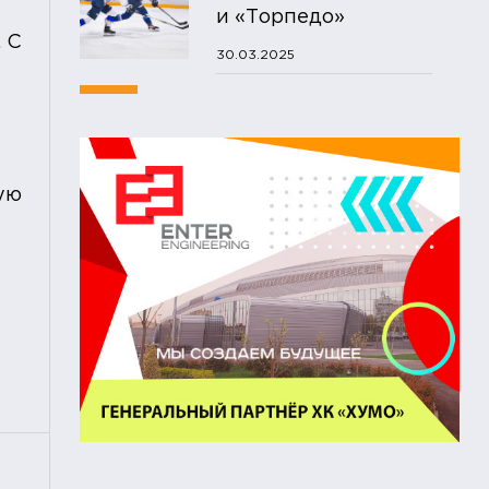
и «Торпедо»
. С
30.03.2025
ую