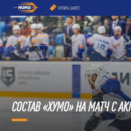
КУПИТЬ БИЛЕТ
ХУМО
СОСТАВ «ХУМО» НА МАТЧ С АК