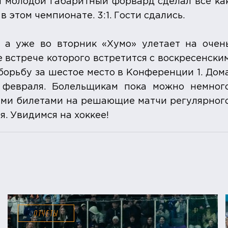
 молодой габаритный форвард сделал всё ка
 этом чемпионате. 3:1. Гости сдались.
 а уже во вторник «Хумо» улетает на очен
 встрече которого встретится с воскресенски
борьбу за шестое место в Конференции 1. Дом
 февраля. Болельщикам пока можно немног
ными билетами на решающие матчи регулярног
я. Увидимся на хоккее!
ОТЧЕТЫ