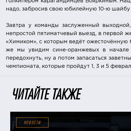
голкипером карагандинцев Бояркиным. Наш
надо, забросив свою юбилейную 10-ю шайбу в
Завтра у команды заслуженный выходной,
непростой пятиматчевый выезд, в первой же
«Химиком», с которым ведёт ожесточённую 
же мы увидим сине-оранжевых в начале
передохнуть, ну а потом запасаться завет
чемпионата, которые пройдут 1, 3 и 5 феврал
ЧИТАЙТЕ ТАКЖЕ
НОВОСТИ