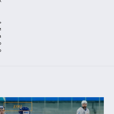
к
ь
м
а
о
о
ХУМО