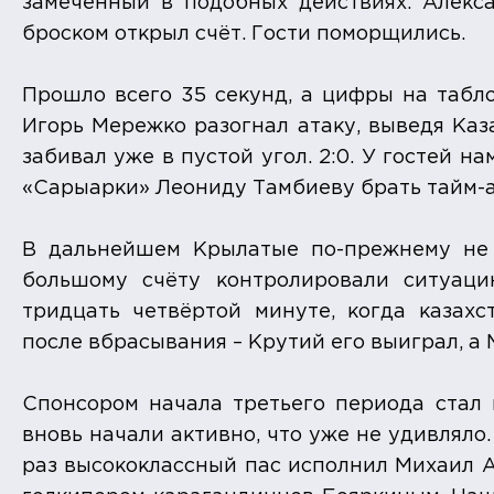
замеченный в подобных действиях. Алекс
броском открыл счёт. Гости поморщились.
Прошло всего 35 секунд, а цифры на табл
Игорь Мережко разогнал атаку, выведя Каза
забивал уже в пустой угол. 2:0. У гостей н
«Сарыарки» Леониду Тамбиеву брать тайм-ау
В дальнейшем Крылатые по-прежнему не 
большому счёту контролировали ситуаци
тридцать четвёртой минуте, когда казахс
после вбрасывания – Крутий его выиграл, а М
Спонсором начала третьего периода стал в
вновь начали активно, что уже не удивляло.
раз высококлассный пас исполнил Михаил А