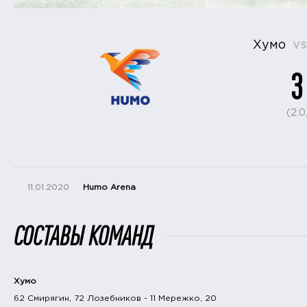
Хумо
vs
3
(2:0,
11.01.2020
Humo Arena
СОСТАВЫ КОМАНД
Хумо
62 Смирягин, 72 Лозебников - 11 Мережко, 20