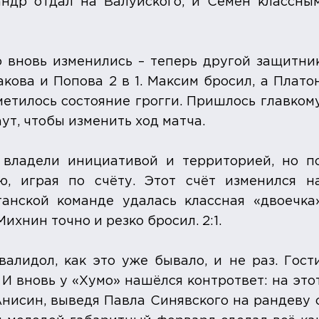
андр отдал на Валуйского, и Семён классны
о вновь изменились – теперь другой защитни
кова и Попова 2 в 1. Максим бросил, а Плато
аметилось состояние грогги. Пришлось главком
т, чтобы изменить ход матча.
владели инициативой и территорией, но п
ю, играя по счёту. Этот счёт изменился н
танской команде удалась классная «двоечка
ихнин точно и резко бросил. 2:1.
алидол, как это уже бывало, и не раз. Гост
 И вновь у «Хумо» нашёлся контрответ: на это
нисин, выведя Павла Синявского на рандеву 