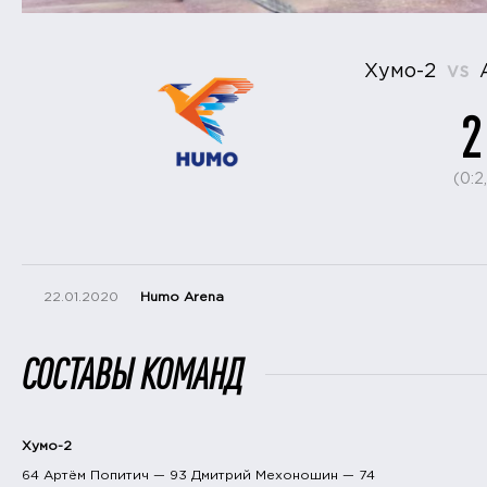
Хумо-2
vs
2
(0:2,
22.01.2020
Humo Arena
СОСТАВЫ КОМАНД
Хумо-2
64 Артём Попитич — 93 Дмитрий Мехоношин — 74