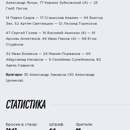
Александр Янчук, 77 Кирилл Зубковский (А) — 25
Глеб Летов.
14 Павел Седов — 17 Станислав Кевлин — 94 Виктор
Экк, 52 Артём Светлишин — 12 Леонид Тормозов.
47 Сергей Голев — 16 Василий Анискин (К) — 91
Арслан Ахметянов, 44 Иван Панов (А) — 68 Егор
Студёнов.
32 Иван Беляков — 24 Маким Порванов — 69
Абдусамад Насиров — 9 Селейман Сулейманов, 82
Адель Садыков.
Вратари:
35 Александр Закиров (30 Александр
Целиков).
СТАТИСТИКА
Броски в створ:
Штраф:
Зрители:
34:43
4:4
96