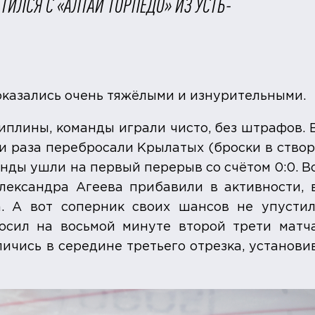
ТИЛСЯ С «АЛТАЙ ТОРПЕДО» ИЗ УСТЬ-
оказались очень тяжёлыми и изнурительными.
иплины, команды играли чисто, без штрафов. 
и раза перебросали Крылатых (броски в створ
анды ушли на первый перерыв со счётом 0:0. В
лександра Агеева прибавили в активности, 
. А вот соперник своих шансов не упустил
осил на восьмой минуте второй трети матч
личись в середине третьего отрезка, установи