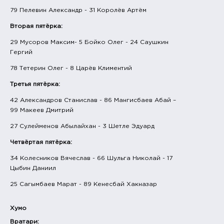
79 Пелевин Александр - 31 Королёв Артём
Вторая пятёрка:
29 Мусоров Максим- 5 Бойко Олег - 24 Саушкин
Гергий
78 Тетерин Олег - 8 Царёв Климентий
Третья пятёрка:
42 Александров Станислав - 86 Мангисбаев Абай –
99 Макеев Дмитрий
27 Сулейменов Абылайхан - 3 Шетле Эдуард
Четвёртая пятёрка:
34 Колесников Вячеслав - 66 Шульга Николай - 17
Цыбин Даниил
25 Сагымбаев Марат - 89 Кенесбай Хакназар
Хумо
Вратари: