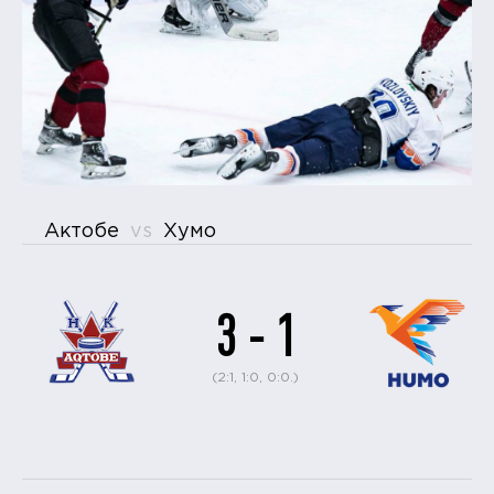
Актобе
vs
Хумо
3 - 1
(2:1, 1:0, 0:0.)