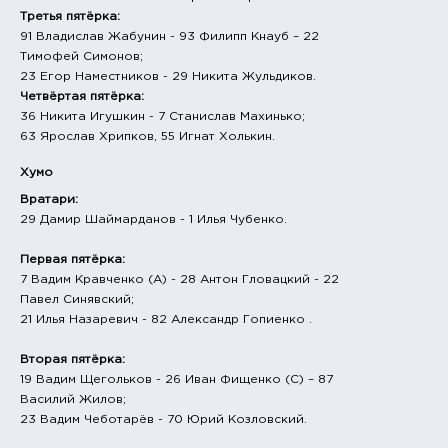
Третья пятёрка:
91 Владислав Жабунин - 93 Филипп Кнауб – 22
Тимофей Симонов;
23 Егор Наместников - 29 Никита Жульдиков.
Четвёртая пятёрка:
36 Никита Игушкин - 7 Станислав Махинько;
63 Ярослав Хрипков, 55 Игнат Холькин.
Хумо
Вратари:
29 Дамир Шаймарданов - 1 Илья Чубенко.
Первая пятёрка:
7 Вадим Кравченко (А) - 28 Антон Гловацкий - 22
Павел Синявский;
21 Илья Назаревич - 82 Александр Гопиенко .
Вторая пятёрка:
19 Вадим Щегольков - 26 Иван Фищенко (С) – 87
Василий Жилов;
23 Вадим Чеботарёв - 70 Юрий Козловский.