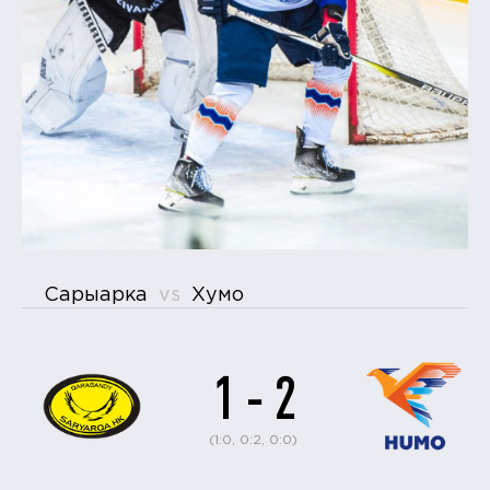
Сарыарка
vs
Хумо
1 - 2
(1:0, 0:2, 0:0)