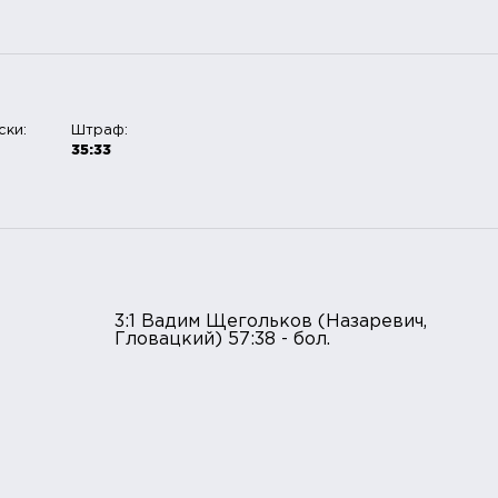
ски:
Штраф:
35:33
3:1 Вадим Щегольков (Назаревич,
Гловацкий) 57:38 - бол.