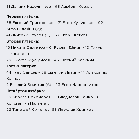
31 Даниил Кадочников - 98 Альберт Коваль.
Первая пятёрка:
38 Евгений Григоренко - 71 Егор Кузьменко – 92
Антон Злобин (А);
41 Дмитрий Стулов (С) - 37 Егор Цветков.
Вторая пятёрка:
18 Никита Баженов - 61 Руслан Дёмин - 10 Тимур
Шингареев;
29 Никита Жульдиков - 46 Евгений Калинин.
Третья пятёрка:
44 Глеб Зайцев - 68 Евгений Лызин - 14 Александр
Коннов;
9 Евгений Болякин (А) - 23 Егор Наместников.
Четвёртая пятёрка:
89 Кирилл Пономарёв - 5 Владислав Сайко - 8
Константин Пальмтаг;
22 Тимофей Симонов, 63 Ярослав Хрипков.