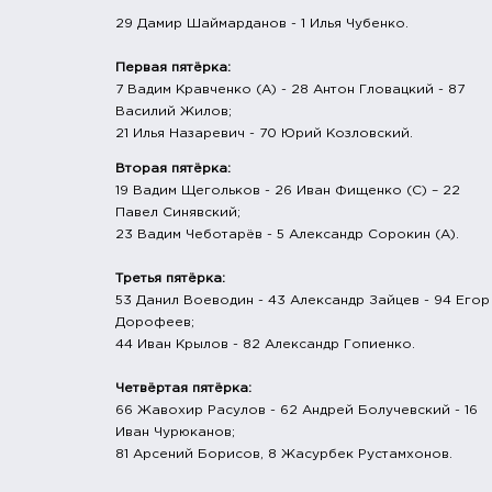
29 Дамир Шаймарданов - 1 Илья Чубенко.
Первая пятёрка:
7 Вадим Кравченко (А) - 28 Антон Гловацкий - 87
Василий Жилов;
21 Илья Назаревич - 70 Юрий Козловский.
Вторая пятёрка:
19 Вадим Щегольков - 26 Иван Фищенко (С) – 22
Павел Синявский;
23 Вадим Чеботарёв - 5 Александр Сорокин (А).
Третья пятёрка:
53 Данил Воеводин - 43 Александр Зайцев - 94 Егор
Дорофеев;
44 Иван Крылов - 82 Александр Гопиенко.
Четвёртая пятёрка:
66 Жавохир Расулов - 62 Андрей Болучевский - 16
Иван Чурюканов;
81 Арсений Борисов, 8 Жасурбек Рустамхонов.