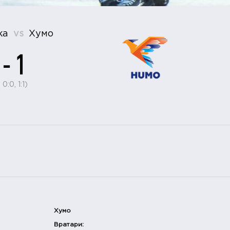
ка
vs
Хумо
 - 1
 0:0, 1:1)
Хумо
Вратари: