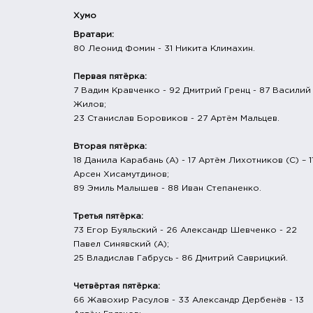
Хумо
Вратари:
80 Леонид Фомин - 31 Никита Климахин.
Первая пятёрка:
7 Вадим Кравченко - 92 Дмитрий Гренц - 87 Василий
Жилов;
23 Станислав Боровиков - 27 Артём Мальцев.
Вторая пятёрка:
18 Данила Карабань (А) - 17 Артём Лихотников (С) – 1
Арсен Хисамутдинов;
89 Эмиль Малышев - 88 Иван Степаненко.
Третья пятёрка:
73 Егор Буяльский - 26 Александр Шевченко - 22
Павел Синявский (А);
25 Владислав Габрусь - 86 Дмитрий Саврицкий.
Четвёртая пятёрка:
66 Жавохир Расулов - 33 Александр Дербенёв - 13