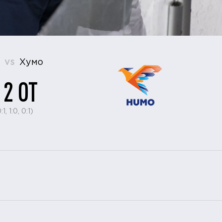
д
vs
Хумо
 2 ОТ
:1, 1:0, 0:1)