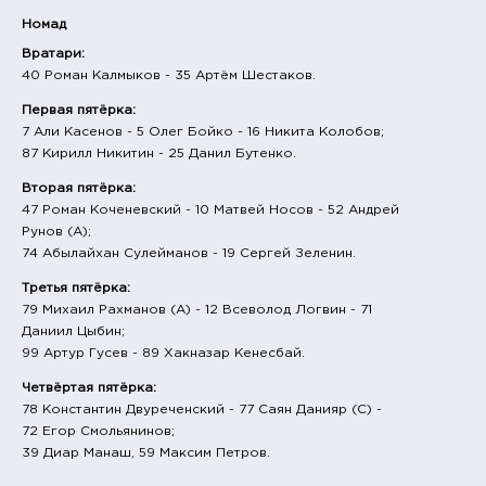
Номад
Вратари:
40 Роман Калмыков - 35 Артём Шестаков.
Первая пятёрка:
7 Али Касенов - 5 Олег Бойко - 16 Никита Колобов;
87 Кирилл Никитин - 25 Данил Бутенко.
Вторая пятёрка:
47 Роман Коченевский - 10 Матвей Носов - 52 Андрей
Рунов (А);
74 Абылайхан Сулейманов - 19 Сергей Зеленин.
Третья пятёрка:
79 Михаил Рахманов (А) - 12 Всеволод Логвин - 71
Даниил Цыбин;
99 Артур Гусев - 89 Хакназар Кенесбай.
Четвёртая пятёрка:
78 Константин Двуреченский - 77 Саян Данияр (С) -
72 Егор Смольянинов;
39 Диар Манаш, 59 Максим Петров.