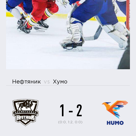
Нефтяник
vs
Хумо
1 - 2
(0:0, 1:2, 0:0)