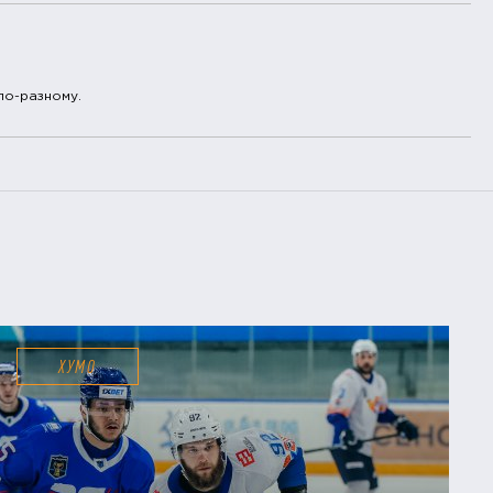
по-разному.
ХУМО