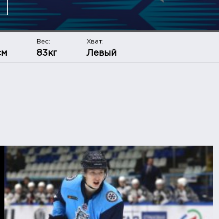
Вес:
Хват:
см
83кг
Левый