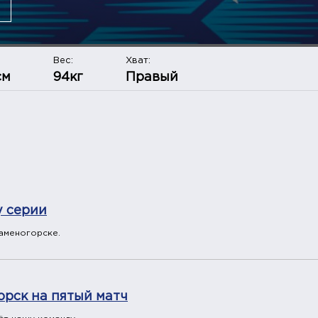
Вес:
Хват:
см
94кг
Правый
у серии
аменогорске.
орск на пятый матч