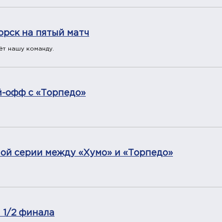
орск на пятый матч
ёт нашу команду.
й-офф с «Торпедо»
ной серии между «Хумо» и «Торпедо»
 1/2 финала