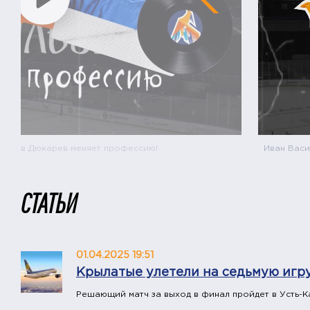
дислав Дюкарев меняет профессию!
Иван Васи
СТАТЬИ
01.04.2025 19:51
Крылатые улетели на седьмую игр
Решающий матч за выход в финал пройдет в Усть-К