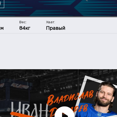
Й
Вес:
Хват:
см
84кг
Правый