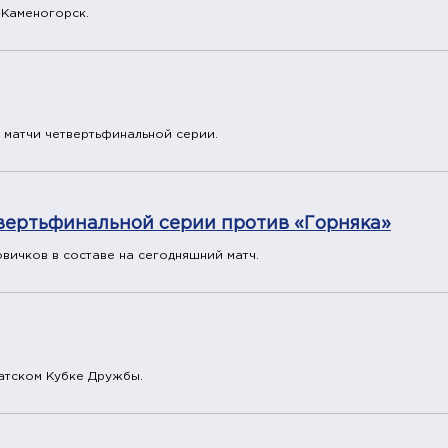
-Каменогорск.
 матчи четвертьфинальной серии.
твертьфинальной серии против «Горняка»
вичков в составе на сегодняшний матч.
атском Кубке Дружбы.