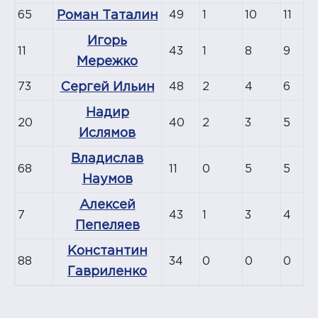
65
Роман Таталин
49
1
10
11
Игорь
11
43
1
8
9
Мережко
73
Сергей Ильин
48
2
4
6
Надир
20
40
2
3
5
Ислямов
Владислав
68
11
0
5
5
Наумов
Алексей
7
43
1
3
4
Пепеляев
Константин
88
34
0
0
0
Гавриленко