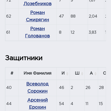
72
7
9
1,87
28
Лозебников
Роман
62
47
88
2,04
25
Смирягин
Роман
61
8
12
3,83
18
Голованов
Защитники
#
Имя Фамилия
И
Ш
А
О
Всеволод
40
46
2
26
28
Сорокин
Арсений
44
54
4
11
15
Ерохин