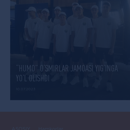
“HUMO” O‘SMIRLAR JAMOASI YIG‘INGA
YO‘L OLISHDI
10.07.2023
ASOSIY
Hamkorlar