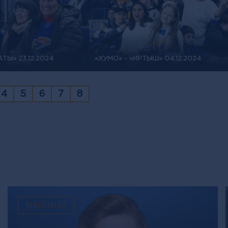
ТЫ» 23.12.2024
«ХУМО» - «ИРТЫШ» 04.12.2024
4
5
6
7
8
YANGILIKLAR