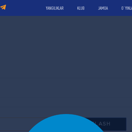
YANGILIKLAR
KLUB
JAMOA
O`YINL