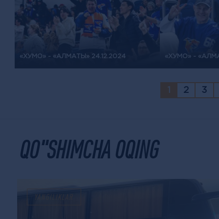
«ХУМО» - «АЛМАТЫ» 24.12.2024
«ХУМО» - «АЛМА
1
2
3
QO"SHIMCHA OQING
YANGILIKLAR