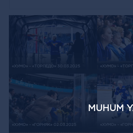
«ХУМО» - «ТОРПЕДО» 30.03.2025
«ХУМО» - «ТОРП
MUHUM Y
«ХУМО» - «ГОРНЯК» 02.03.2025
«ХУМО» - «ГОРН