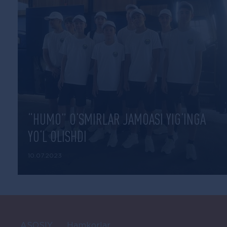
“HUMO” O‘SMIRLAR JAMOASI YIG‘INGA
YO‘L OLISHDI
10.07.2023
ASOSIY
Hamkorlar