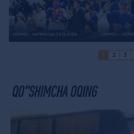
«ХУМО» - «АЛМАТЫ» 24.12.2024
«ХУМО» - «АЛМА
1
2
3
QO"SHIMCHA OQING
YANGILIKLAR