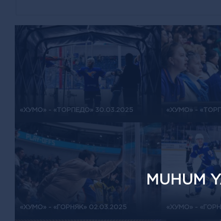
«ХУМО» - «ТОРПЕДО» 30.03.2025
«ХУМО» - «ТОРП
MUHUM Y
«ХУМО» - «ГОРНЯК» 02.03.2025
«ХУМО» - «ГОРН