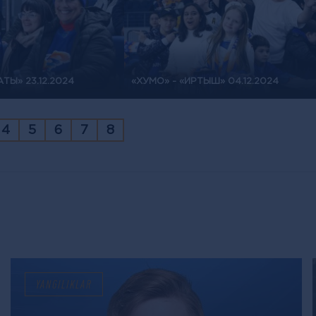
ТЫ» 23.12.2024
«ХУМО» - «ИРТЫШ» 04.12.2024
4
5
6
7
8
YANGILIKLAR