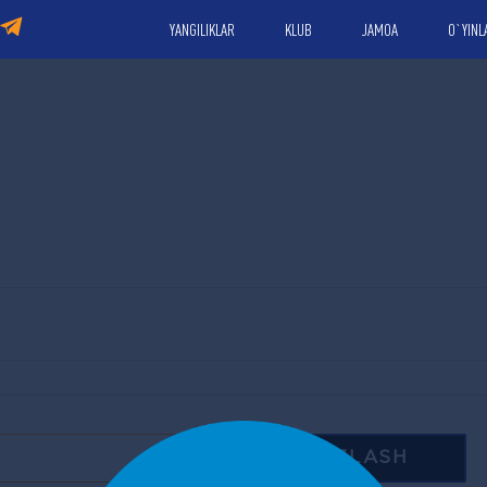
YANGILIKLAR
KLUB
JAMOA
O`YINL