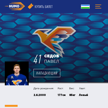
КУПИТЬ БИЛЕТ
41
СЕДОВ
ПАВЕЛ
НАПАДАЮЩИЙ
Дата рождения:
Рост:
Вес:
Хват:
2.6.2000
177см
85кг
Левый