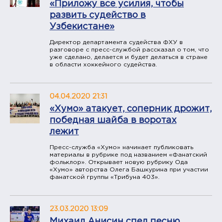
«Приложу все усилия, чтобы
развить судейство в
Узбекистане»
Директор департамента судейства ФХУ в
разговоре с пресс-службой рассказал о том, что
уже сделано, делается и будет делаться в стране
в области хоккейного судейства.
04.04.2020 21:31
«Хумо» атакует, соперник дрожит,
победная шайба в воротах
лежит
Пресс-служба «Хумо» начинает публиковать
материалы в рубрике под названием «Фанатский
фольклор». Открывает новую рубрику Ода
«Хумо» авторства Олега Башкурина при участии
фанатской группы «Трибуна 403».
23.03.2020 13:09
Михаил Анисин спел песню