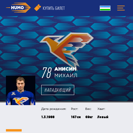
КУПИТЬ БИЛЕТ
78
АНИСИН
МИХАИЛ
НАПАДАЮЩИЙ
Дата рождения:
Рост:
Вес:
Хват:
1.3.1988
167см
69кг
Левый