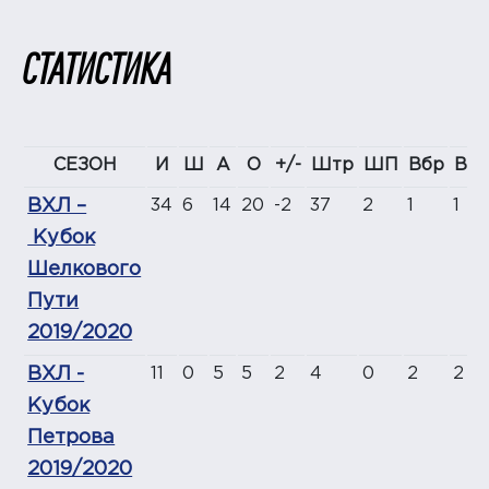
СТАТИСТИКА
СЕЗОН
И
Ш
А
О
+/-
Штр
ШП
Вбр
ВВ
ВХЛ –
34
6
14
20
-2
37
2
1
1
Кубок
Шелкового
Пути
2019/2020
ВХЛ -
11
0
5
5
2
4
0
2
2
Кубок
Петрова
2019/2020