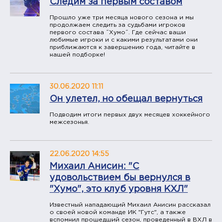
Следим за первым составом
Прошло уже три месяца нового сезона и мы
продолжаем следить за судьбами игроков
первого состава ˝Хумо˝. Где сейчас ваши
любимые игроки и с какими результатами они
приближаются к завершению года, читайте в
нашей подборке!
30.06.2020 11:11
Он улетел, но обещал вернуться
Подводим итоги первых двух месяцев хоккейного
межсезонья.
22.06.2020 14:55
Михаил Анисин: "С
удовольствием бы вернулся в
"Хумо", это клуб уровня КХЛ"
Известный нападающий Михаил Анисин рассказал
о своей новой команде ИК "Гутс", а также
вспомнил прошедший сезон, проведенный в ВХЛ в